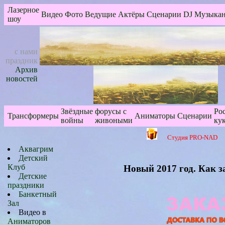
Лазерное
Видео
Фото
Ведущие
Актёры
Сценарии
DJ
Музыка
шоу
с нами
праздник
Архив
новостей
Звёздные
форусы с
Ро
Трансформеры
Аниматоры
Сценарии
войны
живоными
ку
Студия PRO-NAD
Аквагрим
Детский
Клуб
Новый 2017 год. Как з
Детские
праздники
Банкетный
Зал
Видео в
Аниматоров