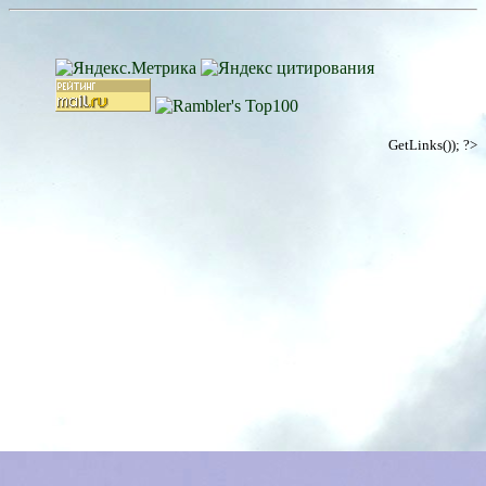
GetLinks()); ?>