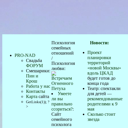
Психология
Новости:
семейных
Проект
отношений
PRO-NAD
планировки
/
Свадьба
территорий
Психология
ФОРУМ
«новой Москвы»
любви:
Смешарики:
вдоль ЦКАД
Пин и
будет готов до
Крош
конца года
Работа у нас
Театр: спектакли
Контакты
Умеете
для детей —
Карта
сайта
ли вы
рекомендованные
GetLinks(1)); ?
правильно
родителями к 9
>
ссориться?
:
мая
Сайт
Сколько стоит
семейного
звезда
психолога