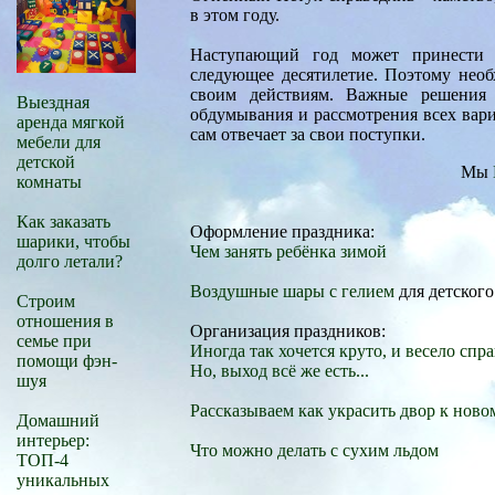
в этом году.
Наступающий год может принести 
следующее десятилетие. Поэтому необ
своим действиям. Важные решения 
Выездная
обдумывания и рассмотрения всех вариа
аренда мягкой
сам отвечает за свои поступки.
мебели для
детской
Мы
комнаты
Как заказать
Оформление праздника:
шарики, чтобы
Чем занять ребёнка зимой
долго летали?
Воздушные шары с гелием
для детского
Строим
отношения в
Организация праздников:
семье при
Иногда так хочется круто, и весело спр
помощи фэн-
Но, выход всё же есть...
шуя
Рассказываем как украсить двор к ново
Домашний
интерьер:
Что можно делать с сухим льдом
ТОП-4
уникальных