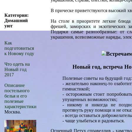
В прическе приветствуются высокий хво
Категория:
Домашний
На столе в приоритете легкие блюда
уют
фрешей, заморских и экзотических з
Подарки самые разнообразные: от с
украшения, всевозможные наряды, элек
Как
подготовиться
к Новому году
Что одеть на
Новый год, встреча Но
Новый год
2017
Полезные советы на будущий год:
- желательно наконец-то озаботит
Описание
гимнастикой;
постельного
- осторожным стоит попробовать
белья и его
упущенных возможностях;
полезные
- никому и никогда не поздно
характеристики
протянуть руку помощи и не отказ
Москва.
- всегда оставаться доброжелател
- чаще улыбаться и радоваться.
Огненный Петух справедлив - хамство