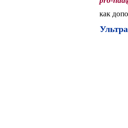
pro-nad
как доп
Ультра