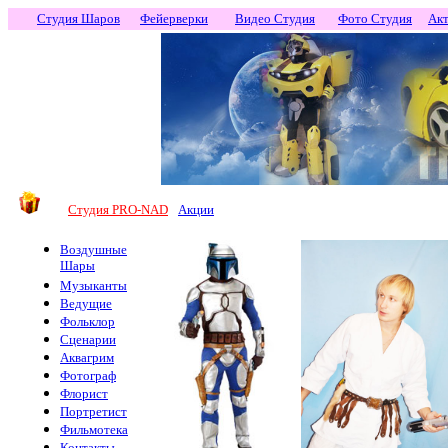
Студия Шаров
Фейерверки
Видео Студия
Фото Студия
Ак
Студия PRO-NAD
Акции
Воздушные
Шары
Музыканты
Ведущие
Фольклор
Сценарии
Аквагрим
Фотограф
Флорист
Портретист
Фильмотека
Контакты