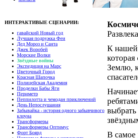
ИНТЕРАКТИВЫЕ СЦЕНАРИИ:
Космич
Развлек
гавайский Новый год
Лучшая подружка Феи
Дед Мороз и Санта
К нашей
Джек Воробей
Морские Волки
которая
Звёздные войны
Землю, 
Экспедиция на Марс
Цветочный Город
спасател
Красная Шапочка
Полицейская Академия
Проделки Бабы Яги
Начинае
Периметр
ребятам
Пеппилотта и чемодан приключений
День Непослушания
выбрать
Забывайка - история одного забывчивого
клоуна
звёздны
Трансформеры
Трансформеры Оптимус
Форт Боярд
В самое 