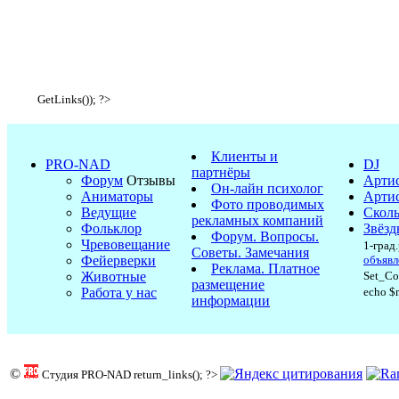
GetLinks()); ?>
Клиенты и
PRO-NAD
DJ
партнёры
Форум
Отзывы
Арти
Он-лайн психолог
Аниматоры
Арти
Фото проводимых
Ведущие
Сколь
рекламных компаний
Фольклор
Звёзд
Форум. Вопросы.
Чревовещание
1-град
Советы. Замечания
Фейерверки
объявл
Реклама. Платное
Животные
Set_Con
размещение
Работа у нас
echo $
информации
©
Студия PRO-NAD
return_links(); ?>