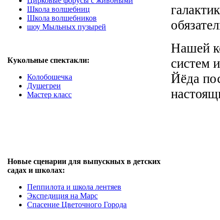
Цирковые форусы с живоными
галакти
Школа волшебниц
Школа волшебников
обязате
шоу Мыльных пузырей
Нашей к
Кукольные спектакли:
систем и
Йёда пос
Колобошечка
Душегреи
настоящ
Мастер класс
Новые сценарии для выпускных в детских
садах и школах:
Пеппилота и школа лентяев
Экспедиция на Марс
Спасение Цветочного Города