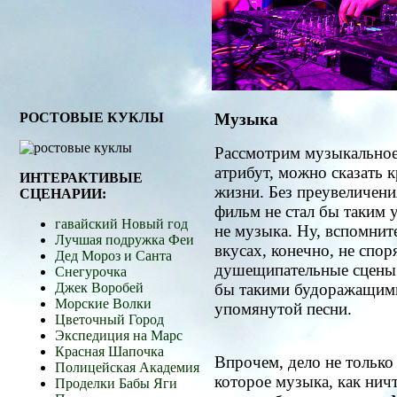
РОСТОВЫЕ КУКЛЫ
Музыка
Рассмотрим музыкальное
атрибут, можно сказать 
ИНТЕРАКТИВЫЕ
жизни. Без преувеличени
СЦЕНАРИИ:
фильм не стал бы таким 
гавайский Новый год
не музыка. Ну, вспомните
Лучшая подружка Феи
вкусах, конечно, не споря
Дед Мороз и Санта
душещипательные сцены
Снегурочка
Джек Воробей
бы такими будоражащими
Морские Волки
упомянутой песни.
Цветочный Город
Экспедиция на Марс
Красная Шапочка
Впрочем, дело не только 
Полицейская Академия
которое музыка, как нич
Проделки Бабы Яги