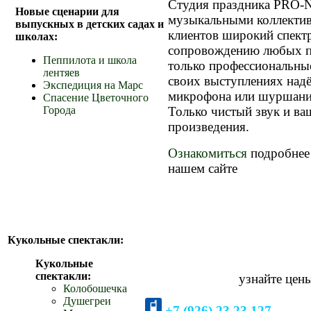
Студия праздника PRO-
Новые сценарии для
музыкальными коллектив
выпускных в детских садах и
клиентов широкий спект
школах:
сопровождению любых пр
Пеппилота и школа
только профессиональны
лентяев
своих выступлениях над
Экспедиция на Марс
микрофона или шуршание
Спасение Цветочного
Только чистый звук и в
Города
произведения.
Ознакомиться
подробнее
нашем сайте
Кукольные спектакли:
Кукольные
спектакли:
узнайте цен
Колобошечка
Душегреи
+7 (926) 23.23.127