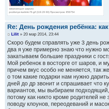
сверкающие шарики
pozitivnye-kartinki-76.gif (119.26 Кб) Просмотров: 856754
Re: День рождения ребёнка: как
Lilit
» 20 мар 2014, 23:44
Скоро будем справлять уже 3 день ро
два я уже примерно знаю что нужно м
закатываем большие праздники с гост
Мой ребенок в восторге от шаров, и 
причем вкус особо не меняется, так же
о том какие подарки нам нужно дарить
дней до др звонит и спрашивает что к
вариантов, мы выбираем подходящий,
потому как никто кроме родителей не 
поводу клоунов, переодеваний и масок