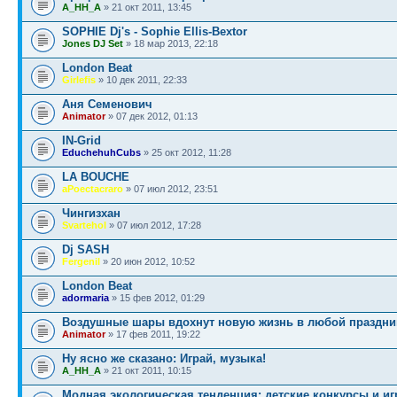
A_HH_A
» 21 окт 2011, 13:45
SOPHIE Dj's - Sophie Ellis-Bextor
Jones DJ Set
» 18 мар 2013, 22:18
London Beat
Girlefis
» 10 дек 2011, 22:33
Аня Семенович
Animator
» 07 дек 2012, 01:13
IN-Grid
EduchehuhCubs
» 25 окт 2012, 11:28
LA BOUCHE
aPoectacraro
» 07 июл 2012, 23:51
Чингизхан
Svartehol
» 07 июл 2012, 17:28
Dj SASH
Fergenil
» 20 июн 2012, 10:52
London Beat
adormaria
» 15 фев 2012, 01:29
Воздушные шары вдохнут новую жизнь в любой праздни
Animator
» 17 фев 2011, 19:22
Ну ясно же сказано: Играй, музыка!
A_HH_A
» 21 окт 2011, 10:15
Модная экологическая тенденция: детские конкурсы и иг