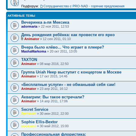
Подфорум:
Сотрудничество c PRO-NAD - горячие предложения
АКТИВНЫЕ ТЕМЫ
Вечеринка а-ля Мексика
adormaria
» 22 ноя 2011, 12:53
День рождения ребёнка: как провести его ярко
Animator
» 12 сен 2011, 01:10
Bчера было клёво... Что играет в плеере?
MashaMarkoma
» 20 окт 2011, 13:05
TAXTON
Animator
» 08 мар 2016, 22:50
Группа Uriah Heep выступит с концертом в Москве
Animator
» 17 окт 2015, 14:46
«Бесплатные услуги» - не обманывай себя сам!
Animator
» 23 апр 2011, 16:12
Аквагрим: Вы такое встречали?
Animator
» 14 апр 2011, 17:06
Secret Service
Bertinom
» 30 июн 2012, 22:00
Sophie Ellis-Bextor
pocxoico
» 30 май 2012, 15:00
Профессиональная флористика: