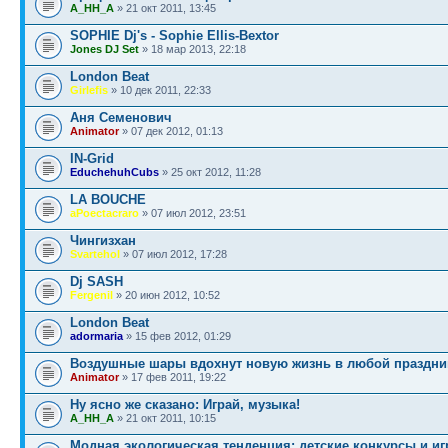
A_HH_A
» 21 окт 2011, 13:45
SOPHIE Dj's - Sophie Ellis-Bextor
Jones DJ Set
» 18 мар 2013, 22:18
London Beat
Girlefis
» 10 дек 2011, 22:33
Аня Семенович
Animator
» 07 дек 2012, 01:13
IN-Grid
EduchehuhCubs
» 25 окт 2012, 11:28
LA BOUCHE
aPoectacraro
» 07 июл 2012, 23:51
Чингизхан
Svartehol
» 07 июл 2012, 17:28
Dj SASH
Fergenil
» 20 июн 2012, 10:52
London Beat
adormaria
» 15 фев 2012, 01:29
Воздушные шары вдохнут новую жизнь в любой праздни
Animator
» 17 фев 2011, 19:22
Ну ясно же сказано: Играй, музыка!
A_HH_A
» 21 окт 2011, 10:15
Модная экологическая тенденция: детские конкурсы и иг