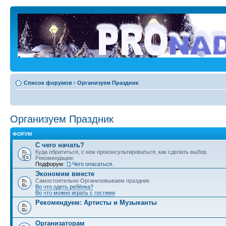
Список форумов
‹
Организуем Праздник
Организуем Праздник
ФОРУМ
С чего начать?
Куда обратиться, с кем проконсультироваться, как сделать выбор.
Рекомендации:
Подфорум:
Чего опасаться.
Экономим вместе
Самостоятельно Организовываем праздник
Во что одеть ребёнка?
Во что можно играть с гостями
Рекомендуем: Артисты и Музыканты
Организаторам