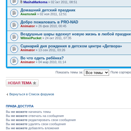
MashaMarkoma
» 02 окт 2011, 08:51
Домашний детский праздник
Анатолий
» 02 ноя 2011, 12:51
Добро пожаловать в PRO-NAD
Animator
» 26 фев 2010, 00:45
Воздушные шары вдохнут новую жизнь в любой праздни
WilmerPucket
» 24 окт 2011, 07:35
Сценарий дня рождения в детском центре «Детвора»
Animator
» 13 сен 2011, 03:26
Во что одеть ребёнка?
Animator
» 04 мар 2010, 01:14
Показать темы за:
Поле сортир
Новая тема
Вернуться в Список форумов
ПРАВА ДОСТУПА
Вы
не можете
начинать темы
Вы
не можете
отвечать на сообщения
Вы
не можете
редактировать свои сообщения
Вы
не можете
удалять свои сообщения
Вы
не можете
добавлять вложения