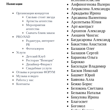
Навигация
Анфиногенова Валери
Апраксина Александр
Аркадьева Ирина
Организация концертов
Сколько стоит звезда
Арсавина Валентина
Артисты агентства
Арсентьева Юлия
Мероприятия
Арт-контраст
агентства
Архипов Александр
Скачать бланк заказа
Аюшеев Чингис
PRO-NAD
Багдасаровы Александ
Редактура, интернет
Бакастова Анастасия
PR
Балашов Олег
Фотогалерея
Услуги
Балашов Сергей
Детский Клуб
Баранова Ольга
Ресторан "Венеция"
Барокко
Дизайнер-Флорист
Басиладзе Владимир
Свадьбные услуги
Басков Николай
Отзывы и рецензии ФОРУМ
Башмет Юрий
Музыка и видео
Баянова Алла
Работа у нас
Бежко Борис
Контакты
Белоконь Светлана
Белькова Наталья
Бикулова Ирина
Благосвет
Богомол