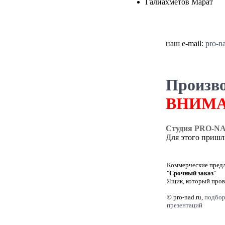
Галиахметов Марат
наш e-mail:
pro-n
Произво
ВНИМА
Студия PRO-N
Для этого пришл
Коммерческие предл
"
Срочный заказ
"
Ящик, который пров
© pro-nad.ru,
подбор
презентаций