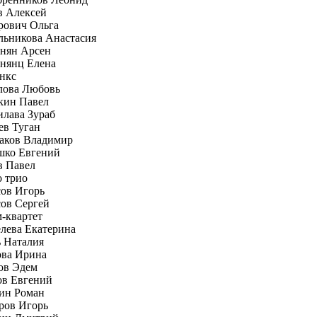
в Алексей
рович Ольга
льникова Анастасия
нян Арсен
нянц Елена
нкс
лова Любовь
кин Павел
илава Зураб
ев Туган
аков Владимир
шко Евгений
в Павел
о трио
сов Игорь
сов Сергей
-квартет
елева Екатерина
ь Наталия
ова Ирина
ов Эдем
ов Евгений
ин Роман
ров Игорь