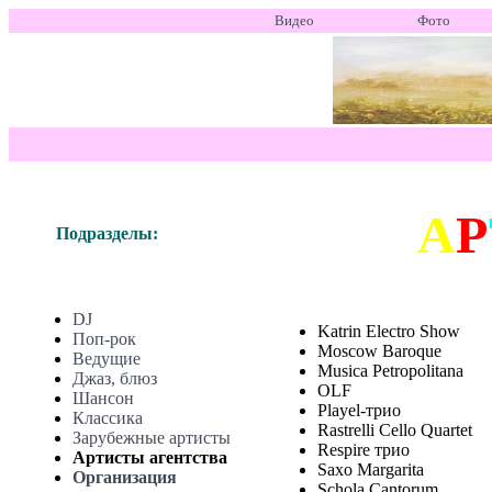
Видео
Фото
А
Р
Подразделы:
DJ
Katrin Electro Show
Поп-рок
Moscow Baroque
Ведущие
Musica Petropolitana
Джаз, блюз
OLF
Шансон
Playel-трио
Классика
Rastrelli Cello Quartet
Зарубежные артисты
Respire трио
Артисты агентства
Saxo Margarita
Организация
Schola Cantorum