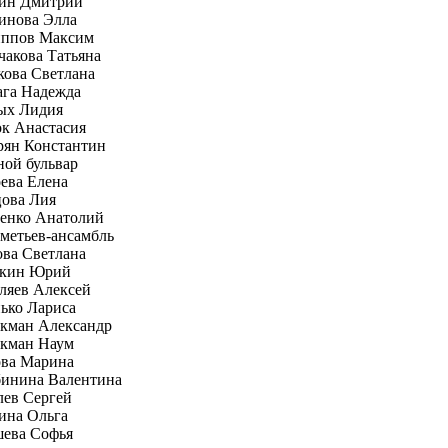
ин Дмитрий
инова Элла
ппов Максим
чакова Татьяна
кова Светлана
ага Надежда
ых Лидия
ок Анастасия
рян Константин
ной бульвар
ева Елена
ова Лия
енко Анатолий
метьев-ансамбль
ва Светлана
кин Юрий
яев Алексей
ько Лариса
кман Александр
кман Наум
ва Марина
инина Валентина
лев Сергей
ина Ольга
ева Софья