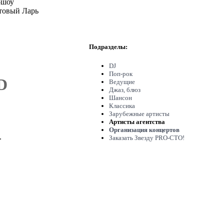
-шоу
товый Ларь
Подразделы:
DJ
Поп-рок
D
Ведущие
Джаз, блюз
Шансон
Классика
Зарубежные артисты
Артисты агентства
Организация концертов
.
Заказать Звезду PRO-СТО!