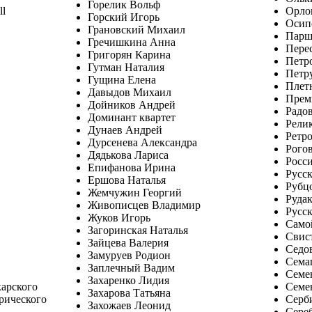
Горелик Вольф
ll
Орло
Горский Игорь
Осип
Грановский Михаил
Парш
Гречишкина Анна
Пере
Григорян Карина
Петр
Гутман Наталия
Петр
Гущина Елена
Плет
Давыдов Михаил
Прем
Дойников Андрей
Радо
Доминант квартет
Рели
Дунаев Андрей
Ретро
Дурсенева Александра
Рогов
Дядькова Лариса
Росс
Епифанова Ирина
Русс
Ершова Наталья
Рубц
Жемчужин Георгий
Рудак
Живописцев Владимир
Русс
Жуков Игорь
Само
Загоринская Наталья
Свис
Зайцева Валерия
Седо
Замуруев Родион
Сема
Заплечный Вадим
Семе
Захаренко Лидия
арского
Семе
Захарова Татьяна
рического
Серб
Захожаев Леонид
Сере