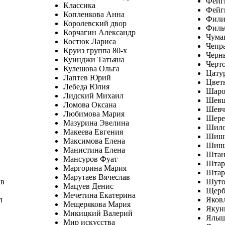
Фейг
Классика
Фейг
Копленкова Анна
Фили
Королевский двор
Филь
Корчагин Александр
Чума
Костюк Лариса
Чепр
Круиз группа 80-х
Черн
Куинджи Татьяна
Черт
Кулешова Ольга
Цату
Лаптев Юрий
Цвет
Лебеда Юлия
Шаро
Лидский Михаил
Шевц
Ломова Оксана
Шевч
Любимова Мария
Шере
Мазурина Эвелина
Шило
Макеева Евгения
Шиш
Максимова Елена
Шишл
Манистина Елена
Штан
Мансуров Фуат
Штар
Маргорина Мария
Штар
Марутаев Вячеслав
ав
Шуто
Мацуев Денис
Щерб
Мечетина Екатерина
л
Яков
Мещерякова Мария
Якун
Микицкий Валерий
Ялыш
Мир искусства