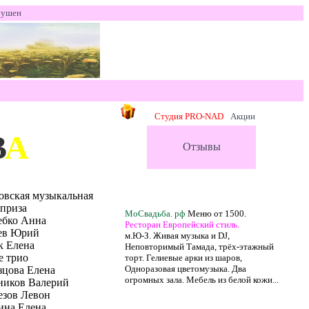
оушен
Студия PRO-NAD
Акции
В
А
Отзывы
овская музыкальная
еприза
МоСвадьба. рф
Меню от 1500.
ебко Анна
Ресторан Европейский стиль.
ев Юрий
м.Ю-З. Живая музыка и DJ,
к Елена
Неповторимый Тамада, трёх-этажный
е трио
торт. Гелиевые арки из шаров,
Одноразовая цветомузыка. Два
зцова Елена
огромных зала. Мебель из белой кожи...
ников Валерий
езов Левон
ина Елена