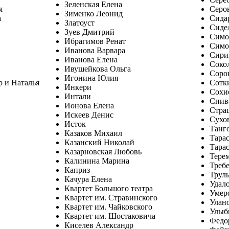
Зеленская Елена
я
Серо
Зименко Леонид
а
Сида
Златоуст
Сиде
Зуев Дмитрий
Симо
Ибрагимов Ренат
Симо
Иванова Варвара
Сири
Иванова Елена
Соко
Ивушейкова Ольга
Соро
Игонина Юлия
р и Наталья
Сотк
Инкери
Сохи
Интали
Спив
Ионова Елена
Стра
Искеев Денис
Сухо
Исток
Танг
Казаков Михаил
Тара
Казанский Николай
Тара
Казарновская Любовь
Терем
Калинина Марина
Треб
Каприз
Трул
Качура Елена
Удал
Квартет Большого театра
Умер
Квартет им. Стравинского
Улан
Квартет им. Чайковского
Улыб
Квартет им. Шостаковича
Федо
Киселев Александр