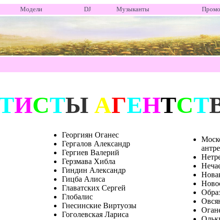
Модели
DJ
Музыканты
Пром
Т
И
С
Т
Ы
А
Г
Е
Н
Т
С
Т
Георгиян Оганес
Моск
Гергалов Александр
антр
Гергиев Валерий
Нетр
Герзмава Хибла
Неча
Гиндин Александр
Нова
Гицба Алиса
Ново
Главатских Сергей
Обра
Глобалис
Овся
Гнесинские Виртуозы
Оган
Гоголевская Лариса
Ольк