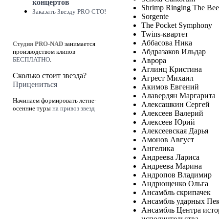
концертов
Shrimp Ringing The Bee
Заказать Звезду PRO-СТО!
Sorgente
The Pocket Symphony
Twins-квартет
Аббасова Ника
Студия PRO-NAD
занимается
Абдразаков Ильдар
производством клипов
БЕСПЛАТНО
.
Аврора
Аглинц Кристина
Сколько стоит звезда?
Агрест Михаил
Прицениться
Акимов Евгений
Алавердян Маргарита
Начинаем формировать летне-
Алексашкин Сергей
осенние туры
на привоз звезд
Алексеев Валерий
Алексеев Юрий
Алексеевская Дарья
Амонов Август
Ангелика
Андреева Лариса
Андреева Марина
Андропов Владимир
Андрющенко Ольга
Ансамбль скрипачек
Ансамбль ударных Пек
Ансамбль Центра исто
исполнительства