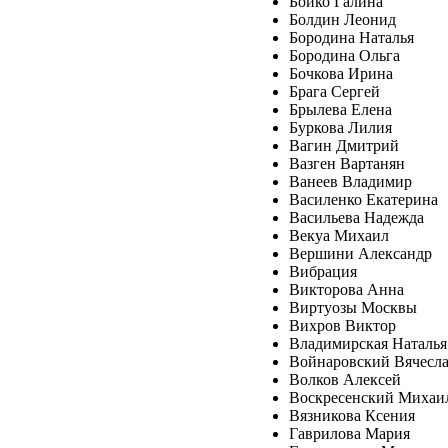
Бойко Галина
Болдин Леонид
Бородина Наталья
Бородина Ольга
Бочкова Ирина
Брага Сергей
Брылева Елена
Буркова Лилия
Вагин Дмитрий
Вазген Вартанян
Ванеев Владимир
Василенко Екатерина
Васильева Надежда
Векуа Михаил
Вершини Александр
Вибрация
Викторова Анна
Виртуозы Москвы
Вихров Виктор
Владимирская Наталья
Войнаровский Вячесл
Волков Алексей
Воскресенский Михаи
Вязникова Ксения
Гаврилова Мария