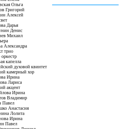
вская Ольга
ов Григорий
ин Алексей
свет
ова Дарья
унин Денис
нев Михаил
ьера
ва Александра
кт трио
 оркестр
ая капелла
ийский духовой квинтет
кий камерный хор
ова Ирина
ова Лариса
кий акцент
йлова Ирина
тов Владимир
в Павел
шко Анастасия
нина Лолита
нова Ирина
ин Павел
бренников Леонид