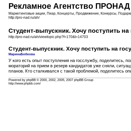
Рекламное Агентство ПРОНАД
Маркетинговые акции, Пиар, Концерты, Продвижение, Конкурсы, Подарки
http://pro-nad.ru/ah/
Студент-выпускник. Хочу поступить на
http://pro-nad.ru/ah/viewtopic.php?f=170&t=14703
Студент-выпускник. Хочу поступить на гос
МаринаБобкова
У кого есть опыт поступления на госслужбу, поделитесь, по
мораторий на прием в резерв кандидатов уже сняли, ситуаци
планов. Кто сталкивался с такой проблемой, поделитесь о
Powered by phpBB © 2000, 2002, 2005, 2007 phpBB Group
http://www.phpbb.com/