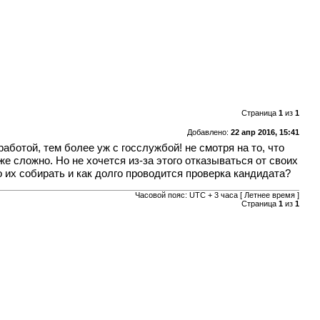
Страница
1
из
1
Добавлено:
22 апр 2016, 15:41
аботой, тем более уж с госслужбой! не смотря на то, что
е сложно. Но не хочется из-за этого отказываться от своих
 их собирать и как долго проводится проверка кандидата?
Часовой пояс: UTC + 3 часа [ Летнее время ]
Страница
1
из
1