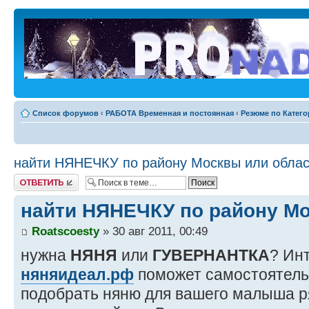
Список форумов
‹
РАБОТА Временная и постоянная
‹
Резюме по Катег
найти НЯНЕЧКУ по району Москвы или облас
Ответить
найти НЯНЕЧКУ по району Мо
Roatscoesty
» 30 авг 2011, 00:49
нужна
НЯНЯ
или
ГУВЕРНАНТКА
? Ин
няняидеал.рф
поможет самостоятельн
подобрать няню для вашего малыша р