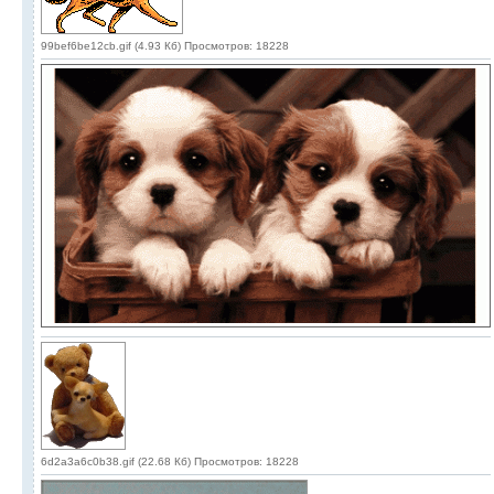
99bef6be12cb.gif (4.93 Кб) Просмотров: 18228
6d2a3a6c0b38.gif (22.68 Кб) Просмотров: 18228