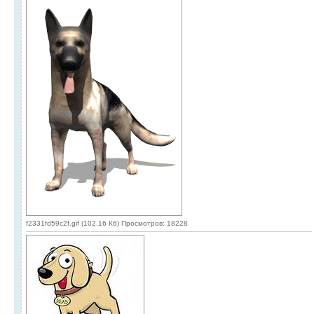
f2331fd59c2f.gif (102.16 Кб) Просмотров: 18228