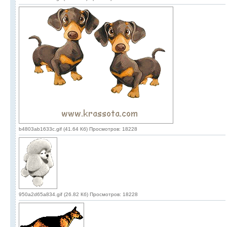
b4803ab1633c.gif (41.64 Кб) Просмотров: 18228
950a2d65a834.gif (26.82 Кб) Просмотров: 18228