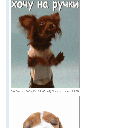
5ae6eccdd3e3.gif (127.05 Кб) Просмотров: 18228