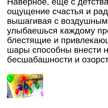
Наверное, ещё с детств
ощущение счастья и радо
вышагивая с воздушным 
улыбаешься каждому про
блестящие и привлекаю
шары способны внести н
бесшабашности и озорст