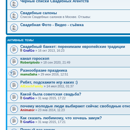
Чёрные списки Свадебных Агентств
Свадебные салоны
Список Свадебных салонов в Москве. Отзывы:
Свадебная Фото - Видео - съёмка
АКТИВНЫЕ ТЕМЫ
Свадебный банкет: перенимаем европейские традиции
GrafGo
» 16 окт 2013, 16:23
канал гороскоп
Robertplodo
» 18 сен 2020, 21:49
Разнообразие праздника
mamaSaha
» 29 июн 2016, 12:51
Ребят, подскажите игр каких :)
AlExschFamily
» 14 июл 2011, 01:37
Какой была советская свадьба?
GrafGo
» 31 мар 2015, 17:22
почему молодые люди выбирают сейчас свободные отн
Animator
» 23 янв 2014, 11:23
Как сказать любимому, что хочешь замуж?
GrafGo
» 31 мар 2015, 17:21
Первый раз замуж