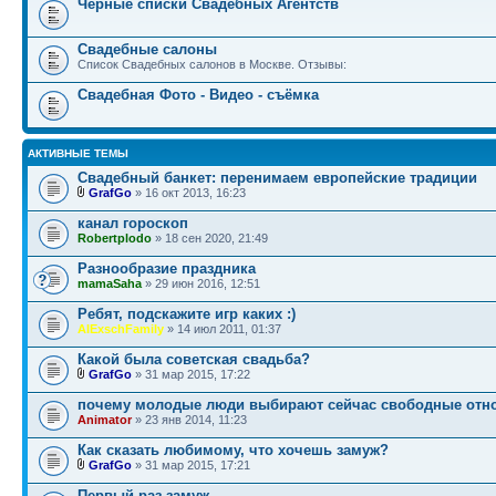
Чёрные списки Свадебных Агентств
Свадебные салоны
Список Свадебных салонов в Москве. Отзывы:
Свадебная Фото - Видео - съёмка
АКТИВНЫЕ ТЕМЫ
Свадебный банкет: перенимаем европейские традиции
GrafGo
» 16 окт 2013, 16:23
канал гороскоп
Robertplodo
» 18 сен 2020, 21:49
Разнообразие праздника
mamaSaha
» 29 июн 2016, 12:51
Ребят, подскажите игр каких :)
AlExschFamily
» 14 июл 2011, 01:37
Какой была советская свадьба?
GrafGo
» 31 мар 2015, 17:22
почему молодые люди выбирают сейчас свободные отн
Animator
» 23 янв 2014, 11:23
Как сказать любимому, что хочешь замуж?
GrafGo
» 31 мар 2015, 17:21
Первый раз замуж