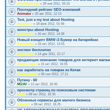
Breeldspeerge
» 28 ноя 2011, 03:15
Последний рейтинг SEO-компаний
Animator
» 20 авг 2011, 12:13
Test, just a my test about Hosting
anaenrind
» 18 фев 2012, 01:56
монстры about Hosting
tuyhjxdu14
» 16 окт 2012, 14:09
Новый концепт BMW i3 Бумер на батарейках
darimpalke
» 16 окт 2012, 13:01
хостинг бесплатно
Undorndag
» 14 дек 2011, 22:17
продающие описания товаров для интернет магази
купить текст
» 15 окт 2012, 16:05
как заработать на товарах из Китая
Estipseweitte
» 06 сен 2012, 17:21
Путину - 60
MIZAV
» 13 окт 2012, 16:45
просмотр страниц по поисковым системам
pbob
» 09 окт 2012, 18:35
Облачные сервисы для малого бизнеса
trwonick
» 08 окт 2012, 16:25