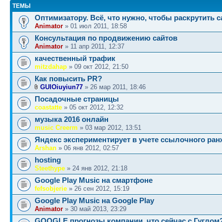
ТЕМЫ
Оптимизатору. Всё, что нужно, чтобы раскрутить с
Animator
» 01 июл 2011, 18:58
Консультация по продвижению сайтов
Animator
» 11 апр 2011, 12:37
качественный трафик
mitzdahap
» 09 окт 2012, 21:50
Как повысить PR?
GUIOiuyiun77
» 26 мар 2011, 18:46
Посадочные страницы
coastatte
» 05 окт 2012, 12:32
музыка 2016 онлайн
music Creerm
» 03 мар 2012, 13:51
Яндекс экспериментирует в учете ссылочного ра
Arshan
» 06 янв 2012, 02:57
hosting
Steethype
» 24 янв 2012, 21:18
Google Play Musiс на смартфоне
fefsobjerie
» 26 сен 2012, 15:19
Google Play Music на Google Play
Animator
» 30 май 2013, 23:29
GOOGLE прогнозы компании. что сейчас с Гуглом