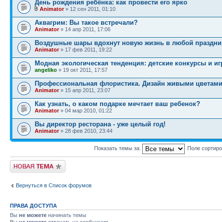
День рождения ребёнка: как провести его ярко
Animator
» 12 сен 2011, 01:10
Аквагрим: Вы такое встречали?
Animator
» 14 апр 2011, 17:06
Воздушные шары вдохнут новую жизнь в любой праздни
Animator
» 17 фев 2011, 19:22
Модная экологическая тенденция: детские конкурсы и иг
angeliko
» 19 окт 2011, 17:57
Профессиональная флористика. Дизайн живыми цветами
Animator
» 15 апр 2011, 23:07
Как узнать, о каком подарке мечтает ваш ребенок?
Animator
» 04 мар 2010, 01:22
Вы директор ресторана - уже целый год!
Animator
» 28 фев 2010, 23:44
Показать темы за:
Поле сортир
Новая тема
Вернуться в Список форумов
ПРАВА ДОСТУПА
Вы
не можете
начинать темы