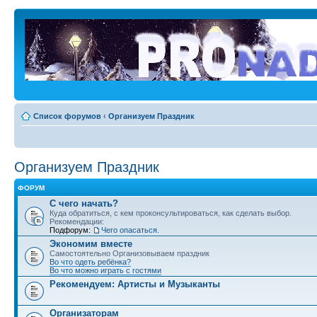
Список форумов
‹
Организуем Праздник
Организуем Праздник
ФОРУМ
С чего начать?
Куда обратиться, с кем проконсультироваться, как сделать выбор.
Рекомендации:
Подфорум:
Чего опасаться.
Экономим вместе
Самостоятельно Организовываем праздник
Во что одеть ребёнка?
Во что можно играть с гостями
Рекомендуем: Артисты и Музыканты
Организаторам