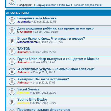
Подфорум:
Сотрудничество c PRO-NAD - горячие предложения
АКТИВНЫЕ ТЕМЫ
Вечеринка а-ля Мексика
adormaria
» 22 ноя 2011, 12:53
День рождения ребёнка: как провести его ярко
Animator
» 12 сен 2011, 01:10
Bчера было клёво... Что играет в плеере?
MashaMarkoma
» 20 окт 2011, 13:05
TAXTON
Animator
» 08 мар 2016, 22:50
Группа Uriah Heep выступит с концертом в Москве
Animator
» 17 окт 2015, 14:46
«Бесплатные услуги» - не обманывай себя сам!
Animator
» 23 апр 2011, 16:12
Аквагрим: Вы такое встречали?
Animator
» 14 апр 2011, 17:06
Secret Service
Bertinom
» 30 июн 2012, 22:00
Sophie Ellis-Bextor
pocxoico
» 30 май 2012, 15:00
Профессиональная флористика: