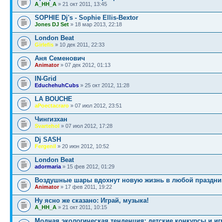
A_HH_A
» 21 окт 2011, 13:45
SOPHIE Dj's - Sophie Ellis-Bextor
Jones DJ Set
» 18 мар 2013, 22:18
London Beat
Girlefis
» 10 дек 2011, 22:33
Аня Семенович
Animator
» 07 дек 2012, 01:13
IN-Grid
EduchehuhCubs
» 25 окт 2012, 11:28
LA BOUCHE
aPoectacraro
» 07 июл 2012, 23:51
Чингизхан
Svartehol
» 07 июл 2012, 17:28
Dj SASH
Fergenil
» 20 июн 2012, 10:52
London Beat
adormaria
» 15 фев 2012, 01:29
Воздушные шары вдохнут новую жизнь в любой праздни
Animator
» 17 фев 2011, 19:22
Ну ясно же сказано: Играй, музыка!
A_HH_A
» 21 окт 2011, 10:15
Модная экологическая тенденция: детские конкурсы и иг