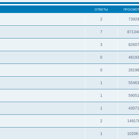
ОТВЕТЫ
ПРОСМО
2
7392
7
87134
3
8260
0
4819
0
2819
1
5546
1
5905
1
4307
2
14917
1
10206