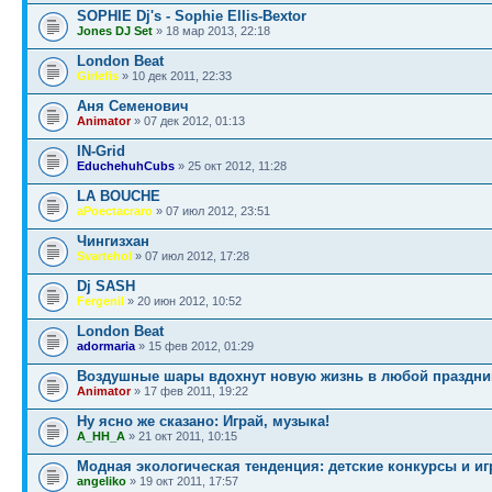
SOPHIE Dj's - Sophie Ellis-Bextor
Jones DJ Set
» 18 мар 2013, 22:18
London Beat
Girlefis
» 10 дек 2011, 22:33
Аня Семенович
Animator
» 07 дек 2012, 01:13
IN-Grid
EduchehuhCubs
» 25 окт 2012, 11:28
LA BOUCHE
aPoectacraro
» 07 июл 2012, 23:51
Чингизхан
Svartehol
» 07 июл 2012, 17:28
Dj SASH
Fergenil
» 20 июн 2012, 10:52
London Beat
adormaria
» 15 фев 2012, 01:29
Воздушные шары вдохнут новую жизнь в любой праздни
Animator
» 17 фев 2011, 19:22
Ну ясно же сказано: Играй, музыка!
A_HH_A
» 21 окт 2011, 10:15
Модная экологическая тенденция: детские конкурсы и иг
angeliko
» 19 окт 2011, 17:57