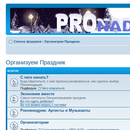
Список форумов
‹
Организуем Праздник
Организуем Праздник
ФОРУМ
С чего начать?
Куда обратиться, с кем проконсультироваться, как сделать выбор.
Рекомендации:
Подфорум:
Чего опасаться.
Экономим вместе
Самостоятельно Организовываем праздник
Во что одеть ребёнка?
Во что можно играть с гостями
Рекомендуем: Артисты и Музыканты
Организаторам
Подфорум:
Сотрудничество c PRO-NAD - горячие предложения