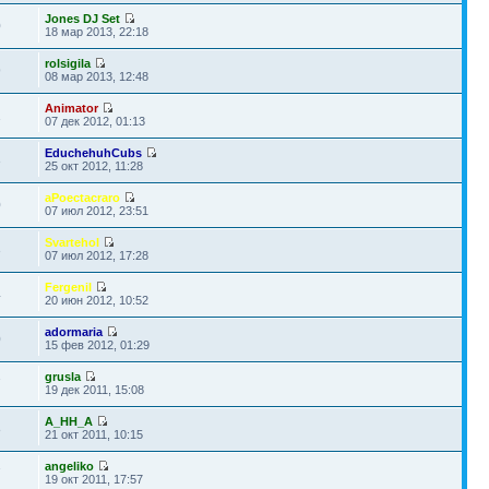
Jones DJ Set
0
18 мар 2013, 22:18
rolsigila
9
08 мар 2013, 12:48
Animator
1
07 дек 2012, 01:13
EduchehuhCubs
3
25 окт 2012, 11:28
aPoectacraro
0
07 июл 2012, 23:51
Svartehol
3
07 июл 2012, 17:28
Fergenil
4
20 июн 2012, 10:52
adormaria
0
15 фев 2012, 01:29
grusla
7
19 дек 2011, 15:08
A_HH_A
8
21 окт 2011, 10:15
angeliko
7
19 окт 2011, 17:57