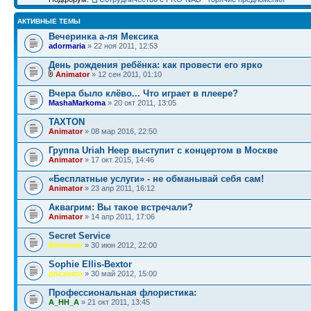
АКТИВНЫЕ ТЕМЫ
Вечеринка а-ля Мексика
adormaria
» 22 ноя 2011, 12:53
День рождения ребёнка: как провести его ярко
Animator
» 12 сен 2011, 01:10
Bчера было клёво... Что играет в плеере?
MashaMarkoma
» 20 окт 2011, 13:05
TAXTON
Animator
» 08 мар 2016, 22:50
Группа Uriah Heep выступит с концертом в Москве
Animator
» 17 окт 2015, 14:46
«Бесплатные услуги» - не обманывай себя сам!
Animator
» 23 апр 2011, 16:12
Аквагрим: Вы такое встречали?
Animator
» 14 апр 2011, 17:06
Secret Service
Bertinom
» 30 июн 2012, 22:00
Sophie Ellis-Bextor
pocxoico
» 30 май 2012, 15:00
Профессиональная флористика:
A_HH_A
» 21 окт 2011, 13:45