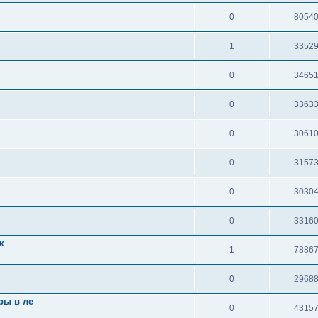
0
8054
1
3352
0
3465
0
3363
0
3061
0
3157
0
3030
0
3316
к
1
7886
0
2968
ры в ле
0
4315