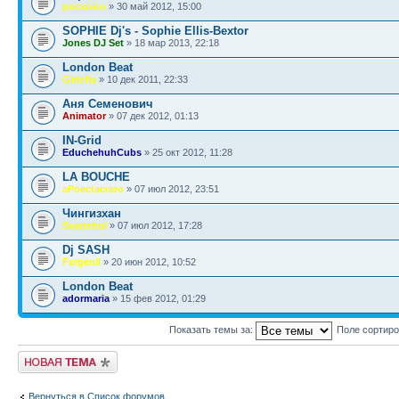
pocxoico
» 30 май 2012, 15:00
SOPHIE Dj's - Sophie Ellis-Bextor
Jones DJ Set
» 18 мар 2013, 22:18
London Beat
Girlefis
» 10 дек 2011, 22:33
Аня Семенович
Animator
» 07 дек 2012, 01:13
IN-Grid
EduchehuhCubs
» 25 окт 2012, 11:28
LA BOUCHE
aPoectacraro
» 07 июл 2012, 23:51
Чингизхан
Svartehol
» 07 июл 2012, 17:28
Dj SASH
Fergenil
» 20 июн 2012, 10:52
London Beat
adormaria
» 15 фев 2012, 01:29
Показать темы за:
Поле сортир
Новая тема
Вернуться в Список форумов