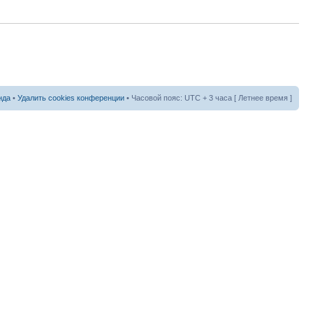
нда
•
Удалить cookies конференции
• Часовой пояс: UTC + 3 часа [ Летнее время ]