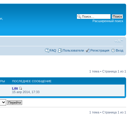
ы,
Расширенный поиск
FAQ
Пользователи
Регистрация
Вход
1 тема • Страница
1
из
1
ТРЫ
ПОСЛЕДНЕЕ СООБЩЕНИЕ
Lilit
6
15 апр 2014, 17:33
1 тема • Страница
1
из
1