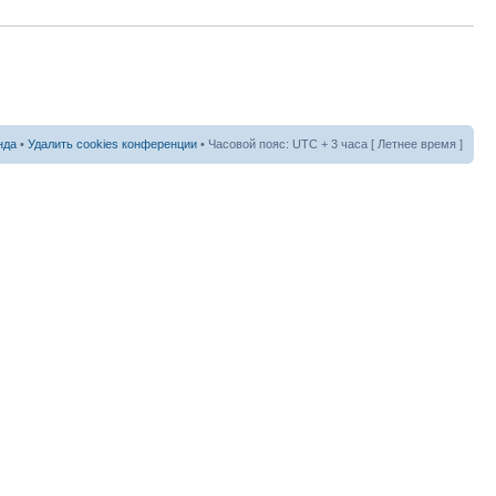
нда
•
Удалить cookies конференции
• Часовой пояс: UTC + 3 часа [ Летнее время ]