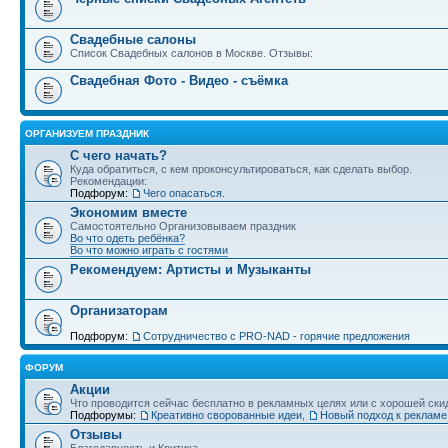
Свадебные салоны
Список Свадебных салонов в Москве. Отзывы:
Свадебная Фото - Видео - съёмка
ОРГАНИЗУЕМ ПРАЗДНИК
С чего начать?
Куда обратиться, с кем проконсультироваться, как сделать выбор.
Рекомендации:
Подфорум:
Чего опасаться.
Экономим вместе
Самостоятельно Организовываем праздник
Во что одеть ребёнка?
Во что можно играть с гостями
Рекомендуем: Артисты и Музыканты
Организаторам
Подфорум:
Сотрудничество c PRO-NAD - горячие предложения
ФОРУМ
Акции
Что проводится сейчас бесплатно в рекламных целях или с хорошей ски
Подфорумы:
Креативно сворованные идеи
,
Новый подход к рекламе
Отзывы
Благодарность и Критика