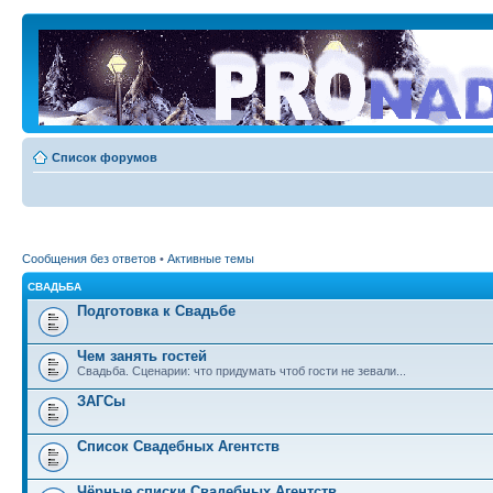
Список форумов
Сообщения без ответов
•
Активные темы
СВАДЬБА
Подготовка к Свадьбе
Чем занять гостей
Свадьба. Сценарии: что придумать чтоб гости не зевали...
ЗАГСы
Список Свадебных Агентств
Чёрные списки Свадебных Агентств